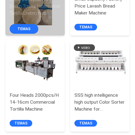
Price Lavash Bread
30cm Tortilla Profesyonel
KALITE
Maker Machine
Tortilla Üretim hattı
KONTROLÜ
TEMAS
TEMAS
BIZIMLE
İLETIŞIM
BIR
İNDIRIM
İSTE
Four Heads 2000pcs/H
SSS high intelligence
14-16cm Commercial
high output Color Sorter
Tortilla Machine
Machine for
SITE
maize/corn/ wheat/rice
HARITASI
/beans/grains product
TEMAS
TEMAS
line