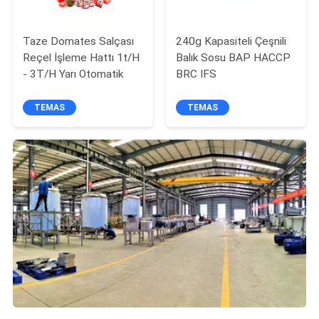
Taze Domates Salçası
240g Kapasiteli Çeşnili
Reçel İşleme Hattı 1t/H
Balık Sosu BAP HACCP
- 3T/H Yarı Otomatik
BRC IFS
TEMAS
TEMAS