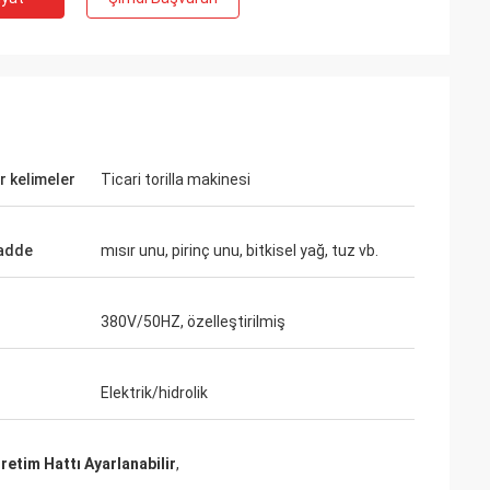
r kelimeler
Ticari torilla makinesi
adde
mısır unu, pirinç unu, bitkisel yağ, tuz vb.
380V/50HZ, özelleştirilmiş
Elektrik/hidrolik
etim Hattı Ayarlanabilir
,