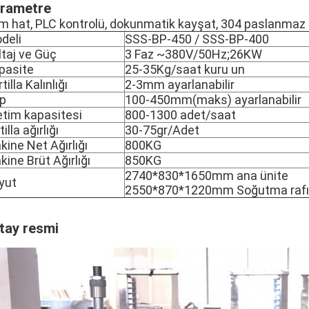
rametre
m hat, PLC kontrolü, dokunmatik kayşat, 304 paslanmaz 
deli
SSS-BP-450 / SSS-BP-400
ltaj ve Güç
3 Faz ~380V/50Hz;26KW
pasite
25-35Kg/saat kuru un
tilla Kalınlığı
2-3mm ayarlanabilir
p
100-450mm(maks) ayarlanabilir
etim kapasitesi
800-1300 adet/saat
tilla ağırlığı
30-75gr/Adet
kine Net Ağırlığı
800KG
kine Brüt Ağırlığı
850KG
2740*830*1650mm ana ünite
yut
2550*870*1220mm Soğutma rafı
tay resmi