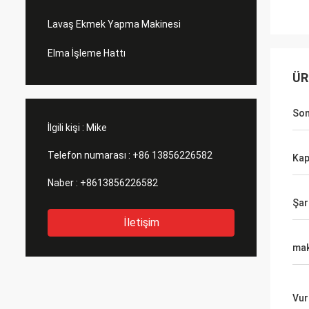
Lavaş Ekmek Yapma Makinesi
Elma İşleme Hattı
ÜR
Son
İlgili kişi :
Mike
Telefon numarası :
+86 13856226582
Kap
Naber :
+8613856226582
Şar
İletişim
ma
Vur