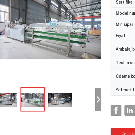
Sertifika
Model nu
Min sipari
Fiyat
Ambalaj bi
Teslim sü
Ödeme ko
Yetenek t
En Iyi F