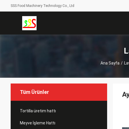
SSS Food Machinery Technology Co., Ltd
L
Ana Sayfa
/
La
Tüm Ürünler
Ay
Tortilla üretim hattı
Meyve İşleme Hattı