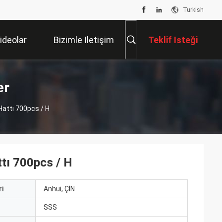
Turkish
ideolar
Bizimle Iletişim
Teklif Isteği
Kur
er
Hattı 700pcs / H
ttı 700pcs / H
i
Anhui, ÇİN
ı
SSS