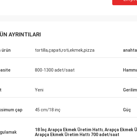
ÜN AYRINTILARI
 ürün
tortilla,çapati,roti,ekmek,pizza
anahta
asite
800-1300 adet/saat
Hamm
t
Yeni
Gerilim
ksimum çap
45 cm/18 inç
Güç
18 İnç Arapça Ekmek Üretim Hattı
,
Arapça Ekmek Ür
gulamak
Arapça Ekmek Üretim Hattı 700 adet/saat