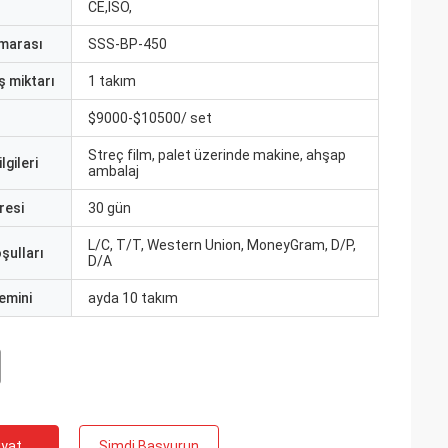
CE,ISO,
marası
SSS-BP-450
ş miktarı
1 takım
$9000-$10500/ set
Streç film, palet üzerinde makine, ahşap
lgileri
ambalaj
resi
30 gün
L/C, T/T, Western Union, MoneyGram, D/P,
şulları
D/A
emini
ayda 10 takım
iyat
Şimdi Başvurun