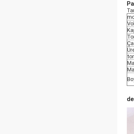
Pa
Ta
mo
Vo
Ka
Tor
Ça
Ür
tor
Ma
Ma
Bo
de