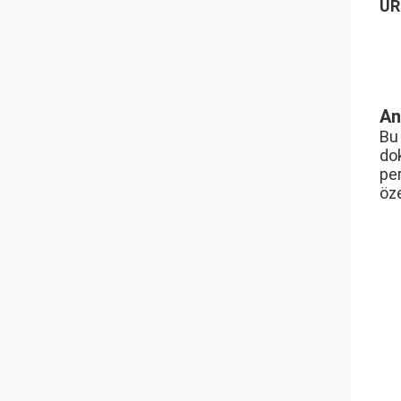
ÜR
An
Bu 
do
per
öze