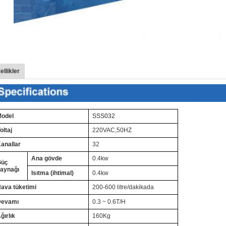
ellikler
odel
SSS032
oltaj
220VAC,50HZ
anallar
32
Ana gövde
0.4kw
Güç
aynağı
Isıtma (ihtimal)
0.4kw
ava tüketimi
200-600 litre/dakikada
Devamı
0.3 ~ 0.6T/H
ğırlık
160Kg