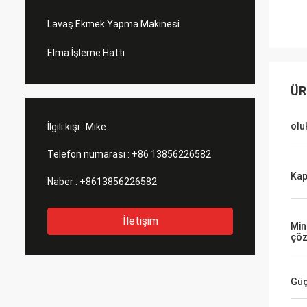
Lavaş Ekmek Yapma Makinesi
Elma İşleme Hattı
ÜR
olu
İlgili kişi :
Mike
Telefon numarası :
+86 13856226582
Kap
Naber :
+8613856226582
İletişim
Mi
çöz
Güç