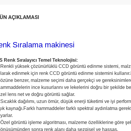
ÜN AÇIKLAMASI
enk Sıralama makinesi
 Renk Sıralayıcı Temel Teknolojisi:
Renkli yüksek çözünürlüklü CCD görüntü edinme sistemi, malzeme
larak edinmek için renk CCD görüntü edinme sistemini kullanır
özüne benzer, malzeme seçimi daha gerçekçi ve gereksinimler
ammaddelerin ince kusurlarını ve lekelerini doğru bir şekilde b
zel lens net ve doğru görüntü sağlar.
Sıcaklık dağılımı, uzun ömür, düşük enerji tüketimi ve iyi perfo
şık kaynağı.Farklı hammaddeler farklı spektral aydınlatma gerekti
yarlar.
Özel görüntü işleme algoritması, malzeme özelliklerine göre şe
önüşümünden sonra renk alanı daha sezgisel ve hassas.