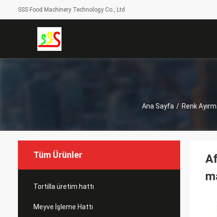
SSS Food Machinery Technology Co., Ltd
Ana Sayfa
/
Renk Ayırm
Tüm Ürünler
Af
m
Tortilla üretim hattı
Meyve İşleme Hattı