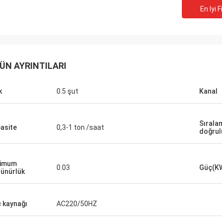
En Iyi F
ÜN AYRINTILARI
k
0.5 şut
Kanal
Sırala
asite
0,3-1 ton /saat
doğrul
nimum
0.03
Güç(K
ünürlük
 kaynağı
AC220/50HZ