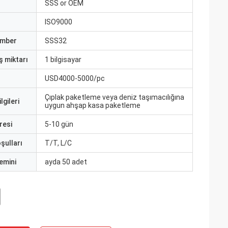
ı
SSS or OEM
ISO9000
umber
SSS32
ş miktarı
1 bilgisayar
USD4000-5000/pc
Çıplak paketleme veya deniz taşımacılığına
lgileri
uygun ahşap kasa paketleme
resi
5-10 gün
şulları
T/T, L/C
emini
ayda 50 adet