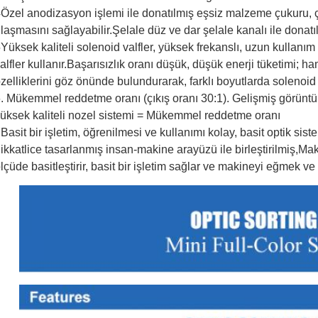
Özel anodizasyon işlemi ile donatılmış eşsiz malzeme çukuru, çı
laşmasını sağlayabilir.Şelale düz ve dar şelale kanalı ile donatıl
Yüksek kaliteli solenoid valfler, yüksek frekanslı, uzun kullanım
alfler kullanır.Başarısızlık oranı düşük, düşük enerji tüketimi;
zelliklerini göz önünde bulundurarak, farklı boyutlarda solenoid va
. Mükemmel reddetme oranı (çıkış oranı 30:1). Gelişmiş görüntü 
üksek kaliteli nozel sistemi = Mükemmel reddetme oranı
Basit bir işletim, öğrenilmesi ve kullanımı kolay, basit optik si
ikkatlice tasarlanmış insan-makine arayüzü ile birleştirilmiş,M
lçüde basitleştirir, basit bir işletim sağlar ve makineyi eğmek ve 