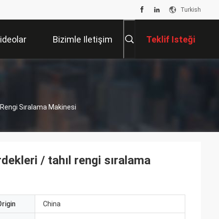
Turkish
ideolar
Bizimle Iletişim
Teklif Isteği
Kur
ıl Rengi Sıralama Makinesi
rdekleri / tahıl rengi sıralama
rigin
China