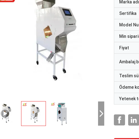
Marka ad
Sertifika
Model N
Min sipari
Fiyat
Ambalaj bi
Teslim sü
Ödeme ko
Yetenek t