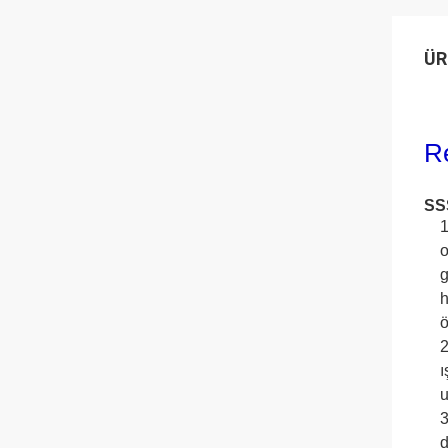
ÜR
R
SSS
1
o
g
h
ö
2
ı
u
3
d