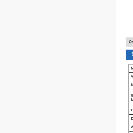
Öz
M
V
K
k
H
A