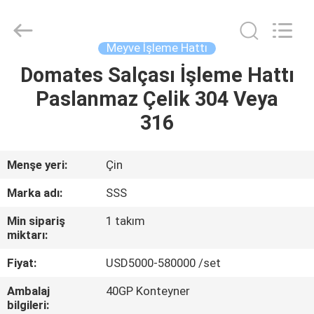
Food
Machinery
Technology
Co.,
Ltd.
Meyve İşleme Hattı
All
Rights
Domates Salçası İşleme Hattı
EVDE
Reserved.
Paslanmaz Çelik 304 Veya
ÜRÜN
316
VIDEOLAR
Menşe yeri:
Çin
Marka adı:
SSS
BIZIM
Min sipariş
1 takım
HAKKIMIZDA
miktarı:
Fiyat:
USD5000-580000 /set
FABRIKA
Ambalaj
40GP Konteyner
TURU
bilgileri: