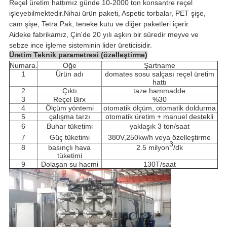
Reçel üretim hattımız günde 10-2000 ton konsantre reçel
işleyebilmektedir.Nihai ürün paketi, Aspetic torbalar, PET şişe,
cam şişe, Tetra Pak, teneke kutu ve diğer paketleri içerir.
Aideke fabrikamız, Çin'de 20 yılı aşkın bir süredir meyve ve
sebze ince işleme sisteminin lider üreticisidir.
Üretim Teknik parametresi (özelleştirme)
Numara.
Öğe
Şartname
1
Ürün adı
domates sosu salçası reçel üretim
hattı
2
Çıktı
taze hammadde
3
Reçel Birx
%30
4
Ölçüm yöntemi
otomatik ölçüm, otomatik doldurma
5
çalışma tarzı
otomatik üretim + manuel destekli
6
Buhar tüketimi
yaklaşık 3 ton/saat
7
Güç tüketimi
380V,
250kw/h veya özelleştirme
3
8
basınçlı hava
2.5 milyon
/dk
tüketimi
9
Dolaşan su hacmi
130T/saat