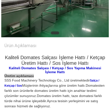
PRIVACY
POLICY
Ürün Açıklaması
Kaliteli Domates Salçası İşleme Hattı / Ketçap
Üretim Hattı / Sos İşleme Hattı
Kaliteli Domates Salçası / Ketçap / Sos Yapma Makinesi
İşleme Hattı
Üretim açıklaması
SSS Food Machinery Technology Co., Ltd üretmektedir
Salça /
Müşterinin ihtiyaçlarına göre üretim hattı.Domatesten
Ketçap / Sos
farklı son ürünlerle domates üretim hattı için anahtar teslimi
çözümler sunuyoruz.Domates üretim hattı, taze domatesi farklı
türde nihai ürüne işleyebilir.Ayrıca tesisin yerleşimini ve satış
sonrası hizmeti de sağlıyoruz.