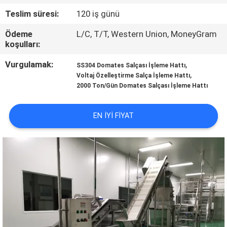
Teslim süresi:
120 iş günü
KALITE
Ödeme
L/C, T/T, Western Union, MoneyGram
KONTROLÜ
koşulları:
Vurgulamak:
,
SS304 Domates Salçası İşleme Hattı
BIZIMLE
,
Voltaj Özelleştirme Salça İşleme Hattı
İLETIŞIM
2000 Ton/Gün Domates Salçası İşleme Hattı
EN IYI FIYAT
BIR
İNDIRIM
İSTE
SITE
HARITASI