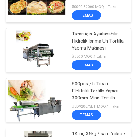
PRIVACY
10000 Adet/H
50000-80000 MOQ:1 Takım
POLICY
TEMAS
45
Reçel Ezme Sos
Ticari için Ayarlanabilir
Hidrolik Isıtma Un Tortilla
İşleme Hattı
Yapma Makinesi
$9500 MOQ:1 takım
TEMAS
600pcs / h Ticari
38
Elektrikli Tortilla Yapıcı,
Meyve Suyu Üretim
300mm Mısır Tortilla
Yapma Makinesi
USD9200/SET MOQ:1 Takım
Hattı
TEMAS
18 inç 35kg / saat Yüksek