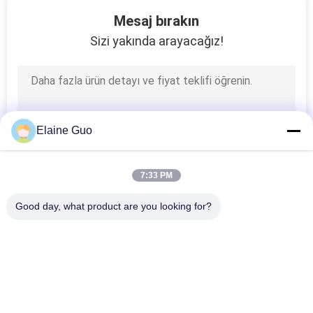
33
Mesaj bırakın
Sizi yakında arayacağız!
Mango İşleme Hattı
Elaine Guo
26
7:33 PM
Narenciye İşleme
Good day, what product are you looking for?
Tesisi
Popüler Kategoriler
Tüm
Tortilla Üretim Hattı
Meyve İşleme Hattı
120