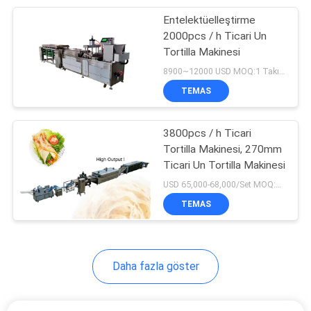
Entelektüelleştirme
10
2000pcs / h Ticari Un
uht sterilizatör
Tortilla Makinesi
8900~12000 USD MOQ:1 Takım
makinesi
TEMAS
3800pcs / h Ticari
Tortilla Makinesi, 270mm
Ticari Un Tortilla Makinesi
24
USD 65,000-68,000/Set MOQ:1 Takım
Domates Salçası
TEMAS
İşleme Hattı
Daha fazla göster