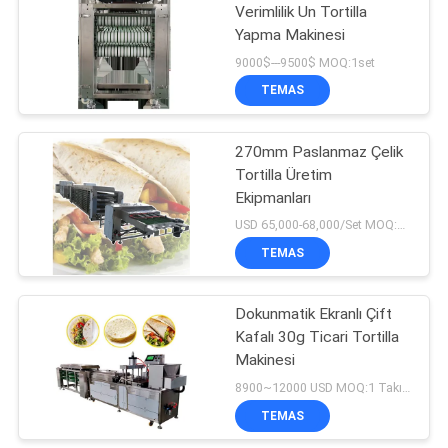
Verimlilik Un Tortilla
Yapma Makinesi
72
9000$---9500$ MOQ:1set
Meyve Sebze İşleme
TEMAS
Hattı
270mm Paslanmaz Çelik
Tortilla Üretim
Ekipmanları
USD 65,000-68,000/Set MOQ:1 Takım
TEMAS
58
Renk Ayırma
Dokunmatik Ekranlı Çift
Kafalı 30g Ticari Tortilla
Makinesi
Makinesi
8900~12000 USD MOQ:1 Takım
TEMAS