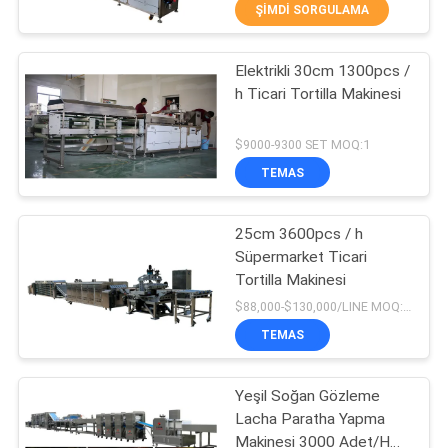
ŞIMDI SORGULAMA
KALITE
Elektrikli 30cm 1300pcs /
KONTROLÜ
26
h Ticari Tortilla Makinesi
Meyve Püresi Üretim
BIZIMLE
$9000-9300 SET MOQ:1
Hattı
İLETIŞIM
TEMAS
BIR
25cm 3600pcs / h
Süpermarket Ticari
İNDIRIM
Tortilla Makinesi
13
İSTE
$88,000-$130,000/LINE MOQ:1set
TEMAS
Balık çili sosu
SITE
Yeşil Soğan Gözleme
HARITASI
Lacha Paratha Yapma
Makinesi 3000 Adet/H