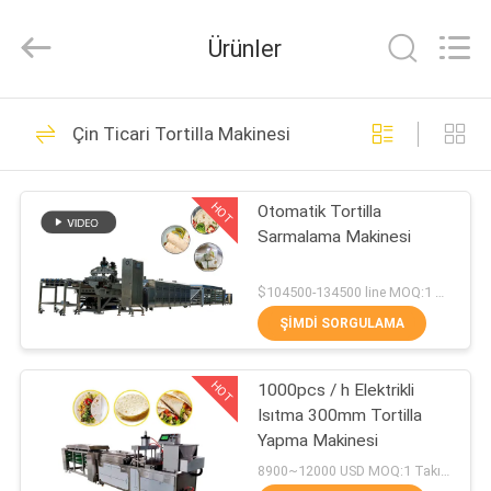
Food
Machinery
Technology
Ürünler
Co.,
Ltd.
All
Rights
EVDE
Reserved.
470
Çin Ticari Tortilla Makinesi
Tortilla üretim hattı
ÜRÜN
HOT
Otomatik Tortilla
Sarmalama Makinesi
VIDEOLAR
$104500-134500 line MOQ:1 Takım
BIZIM
ŞIMDI SORGULAMA
82
HAKKIMIZDA
HOT
1000pcs / h Elektrikli
Meyve İşleme Hattı
Isıtma 300mm Tortilla
FABRIKA
Yapma Makinesi
TURU
8900~12000 USD MOQ:1 Takım