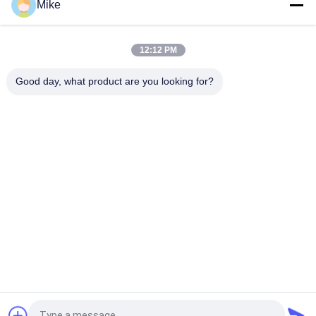
Mike
Renk
10 - 45cm Çap Yeni Tortilla Üretim Hattı Tam Otomatik
12:12 PM
Yeni Otomatik Roti Mısır Tortilla Pita Ekmek Makinesi
Good day, what product are you looking for?
Popüler Kategoriler
Tüm
Tortilla Üretim Hattı
Meyve İşleme Hattı
Meyve Püresi 
Balık Çili Sosu
Üretim Hattı
Reçel Ezme Sos 
Meyve Suyu Üretim 
İşleme Hattı
Hattı
Meyve Sebze İşleme 
Renk Ayırma 
Hattı
Makinesi