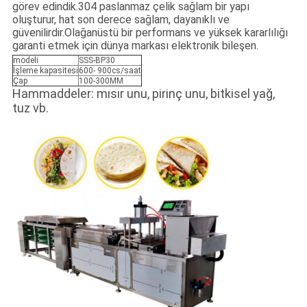
görev edindik.304 paslanmaz çelik sağlam bir yapı
oluşturur, hat son derece sağlam, dayanıklı ve
güvenilirdir.Olağanüstü bir performans ve yüksek kararlılığı
garanti etmek için dünya markası elektronik bileşen.
modeli
SSS-BP30
İşleme kapasitesi
600- 900cs/saat
Çap
100-300MM
Hammaddeler: mısır unu, pirinç unu, bitkisel yağ,
tuz vb.