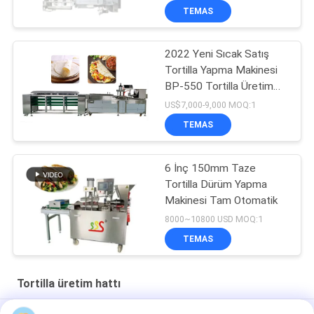
TEMAS
2022 Yeni Sıcak Satış
Tortilla Yapma Makinesi
BP-550 Tortilla Üretim
Hattı
US$7,000-9,000 MOQ:1
TEMAS
6 İnç 150mm Taze
Tortilla Dürüm Yapma
Makinesi Tam Otomatik
8000~10800 USD MOQ:1
TEMAS
Tortilla üretim hattı
Süpermarket 21kw Otomatik Tortilla Yapma Makinesi Gümüş