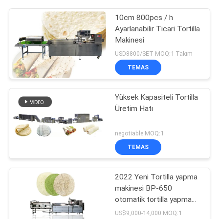
10cm 800pcs / h
Ayarlanabilir Ticari Tortilla
Makinesi
USD8800/SET MOQ:1 Takım
TEMAS
Yüksek Kapasiteli Tortilla
Üretim Hatı
negotiable MOQ:1
TEMAS
2022 Yeni Tortilla yapma
makinesi BP-650
otomatik tortilla yapma
makinesi
US$9,000-14,000 MOQ:1