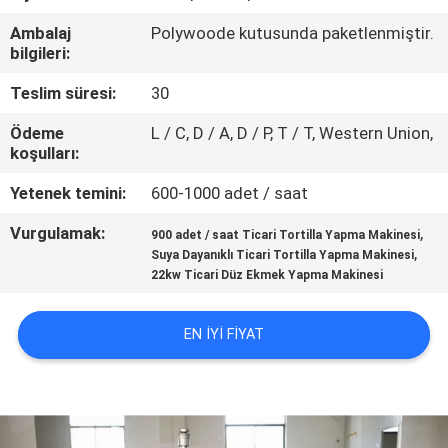
Ambalaj
Polywoode kutusunda paketlenmiştir.
KALITE
bilgileri:
KONTROLÜ
Teslim süresi:
30
Ödeme
L / C, D / A, D / P, T / T, Western Union,
BIZIMLE
koşulları:
İLETIŞIM
Yetenek temini:
600-1000 adet / saat
Vurgulamak:
,
BIR
900 adet / saat Ticari Tortilla Yapma Makinesi
,
Suya Dayanıklı Ticari Tortilla Yapma Makinesi
İNDIRIM
22kw Ticari Düz Ekmek Yapma Makinesi
İSTE
EN IYI FIYAT
SITE
HARITASI