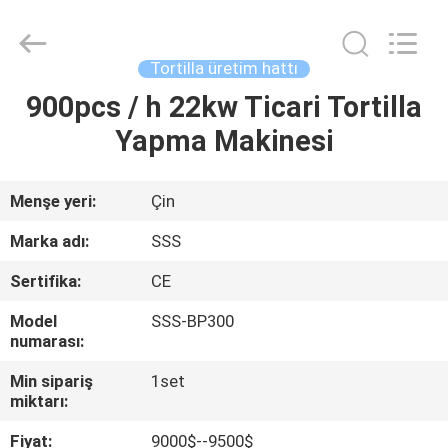
Food
Machinery
Technology
Co.,
Ltd.
Tortilla üretim hattı
All
Rights
900pcs / h 22kw Ticari Tortilla
EVDE
Reserved.
Yapma Makinesi
ÜRÜN
Menşe yeri:
Çin
VIDEOLAR
Marka adı:
SSS
Sertifika:
CE
BIZIM
Model
SSS-BP300
HAKKIMIZDA
numarası:
Min sipariş
1set
FABRIKA
miktarı:
TURU
Fiyat:
9000$--9500$