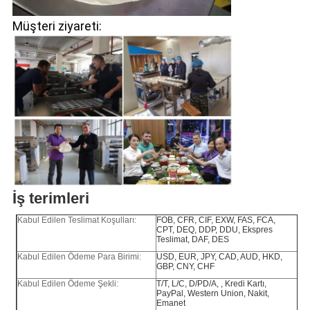
Müşteri ziyareti:
İş terimleri
Kabul Edilen Teslimat Koşulları:
FOB, CFR, CIF, EXW, FAS, FCA,
CPT, DEQ, DDP, DDU, Ekspres
Teslimat, DAF, DES
Kabul Edilen Ödeme Para Birimi:
USD, EUR, JPY, CAD, AUD, HKD,
GBP, CNY, CHF
Kabul Edilen Ödeme Şekli:
T/T, L/C, D/PD/A, , Kredi Kartı,
PayPal, Western Union, Nakit,
Emanet