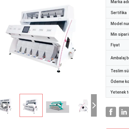
Marka ad
Sertifika
Model nu
Min sipari
Fiyat
Ambalaj bi
Teslim sü
Ödeme ko
Yetenek t