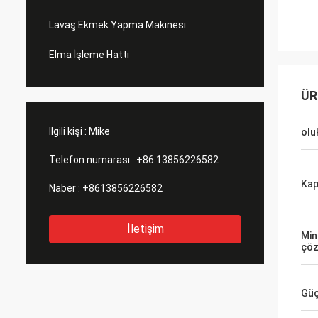
Lavaş Ekmek Yapma Makinesi
Elma İşleme Hattı
ÜR
İlgili kişi :
Mike
olu
Telefon numarası :
+86 13856226582
Kap
Naber :
+8613856226582
İletişim
Mi
çöz
Güç