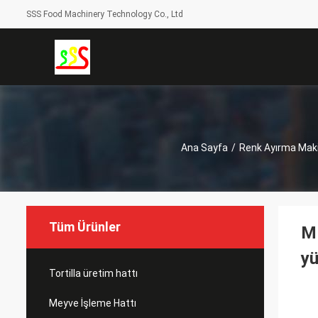
SSS Food Machinery Technology Co., Ltd
Ana Sayfa
/
Renk Ayırma Mak
Tüm Ürünler
Mı
yü
Tortilla üretim hattı
Meyve İşleme Hattı