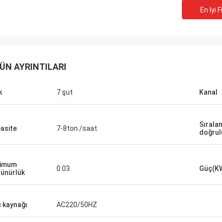
En Iyi F
ÜN AYRINTILARI
k
7 şut
Kanal
Sırala
asite
7-8ton /saat
doğrul
nimum
0.03
Güç(K
ünürlük
 kaynağı
AC220/50HZ