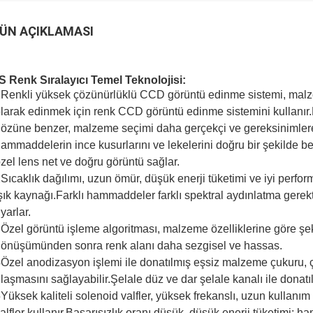
ÜN AÇIKLAMASI
 Renk Sıralayıcı Temel Teknolojisi:
Renkli yüksek çözünürlüklü CCD görüntü edinme sistemi, malzeme
larak edinmek için renk CCD görüntü edinme sistemini kullanır
özüne benzer, malzeme seçimi daha gerçekçi ve gereksinimler
ammaddelerin ince kusurlarını ve lekelerini doğru bir şekilde b
zel lens net ve doğru görüntü sağlar.
Sıcaklık dağılımı, uzun ömür, düşük enerji tüketimi ve iyi perfo
şık kaynağı.Farklı hammaddeler farklı spektral aydınlatma gerekti
yarlar.
Özel görüntü işleme algoritması, malzeme özelliklerine göre şe
önüşümünden sonra renk alanı daha sezgisel ve hassas.
Özel anodizasyon işlemi ile donatılmış eşsiz malzeme çukuru, çı
laşmasını sağlayabilir.Şelale düz ve dar şelale kanalı ile donatıl
Yüksek kaliteli solenoid valfler, yüksek frekanslı, uzun kullanım
alfler kullanır.Başarısızlık oranı düşük, düşük enerji tüketimi;