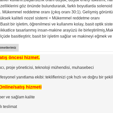
zelliklerini göz önünde bulundurarak, farklı boyutlarda solenoid va
. Mükemmel reddetme oranı (çıkış oranı 30:1). Gelişmiş görüntü 
üksek kaliteli nozel sistemi = Mükemmel reddetme oranı
Basit bir işletim, öğrenilmesi ve kullanımı kolay, basit optik si
ikkatlice tasarlanmış insan-makine arayüzü ile birleştirilmiş,M
lçüde basitleştirir, basit bir işletim sağlar ve makineyi eğmek ve 
zmetlerimiz
atış öncesi hizmet.
ıcı, proje yöneticisi, teknoloji mühendisi, muhasebeci
fesyonel yanıtlama ekibi: tekliflerinizi çok hızlı ve doğru bir şek
 Online/satış hizmeti
er ve sağlam kalite
lı teslimat