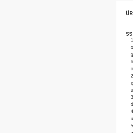
ÜR
SSS
1
o
g
h
ö
2
ı
u
3
d
4
u
5
v