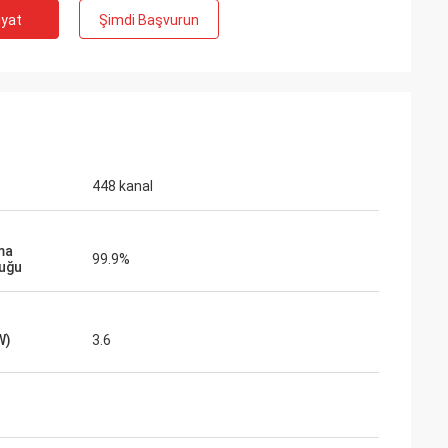
iyat
Şimdi Başvurun
448 kanal
ma
99.9%
uğu
W)
3.6