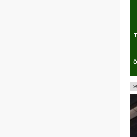
T
Ö
Se