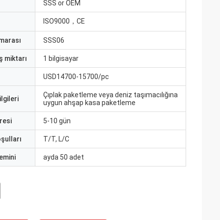
ı
SSS or OEM
ISO9000，CE
marası
SSS06
ş miktarı
1 bilgisayar
USD14700-15700/pc
Çıplak paketleme veya deniz taşımacılığına
lgileri
uygun ahşap kasa paketleme
resi
5-10 gün
şulları
T/T, L/C
emini
ayda 50 adet