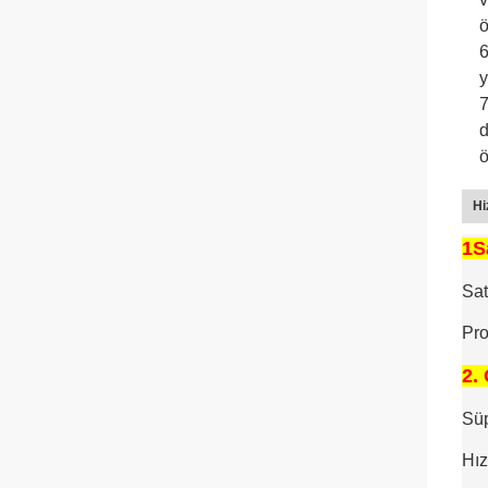
ö
6
y
7
d
ö
Hi
1S
Sat
Pro
2.
Süp
Hız