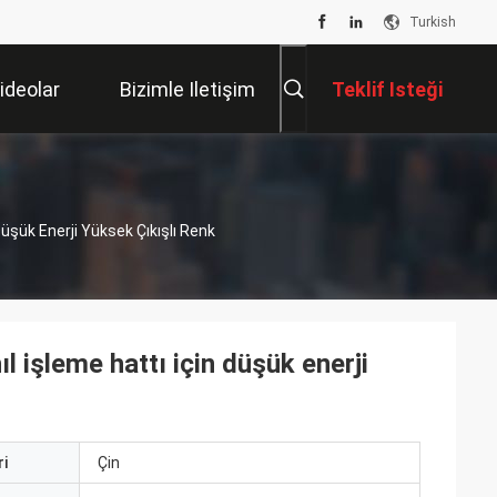
Turkish
ideolar
Bizimle Iletişim
Teklif Isteği
Kur
 Düşük Enerji Yüksek Çıkışlı Renk
hıl işleme hattı için düşük enerji
i
Çin