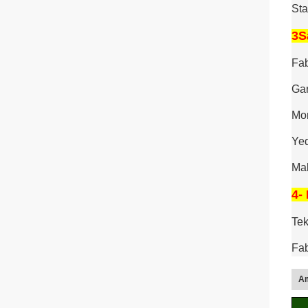
Sta
3S
Fab
Gar
Mon
Yed
Mak
4- 
Tek
Fab
Am