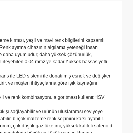
 kırmızı, yeşil ve mavi renk bilgilerini kapsamlı
.Renk ayırma cihazının algılama yeteneği insan
e daha uyumludur; daha yüksek çözünürlük,
elirleyebilen 0.04 mm2'ye kadar.Yüksek hassasiyetli
rmans ile LED sistemi ile donatılmış esnek ve değişken
rir, ve müşteri ihtiyaçlarına göre ışık kaynağını
kil ve renk kombinasyonu algoritması kullanır.HSV
kışı sağlayabilir ve ürünün uluslararası seviyeye
abilir, birçok malzeme renk seçimini karşılayabilir.
 ömrü, çok düşük gaz tüketimi, yüksek kaliteli solenoid
 hammaddelerin büyük ve küçük parçacıklarının