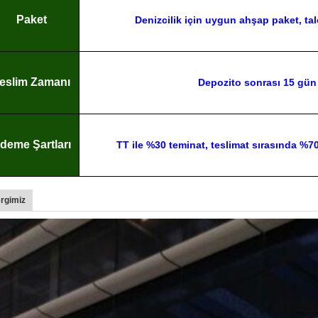
Paket
Denizcilik için uygun ahşap paket, tal
eslim Zamanı
Depozito sonrası 15 gün
deme Şartları
TT ile %30 teminat, teslimat sırasında %
rgimiz