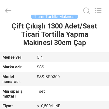
Food
Machinery
Technology
Co.,
Ltd.
Ticari Tortilla Makinesi
All
Rights
Çift Çıkışlı 1300 Adet/Saat
EVDE
Reserved.
Ticari Tortilla Yapma
ÜRÜN
Makinesi 30cm Çap
VIDEOLAR
Menşe yeri:
Çin
Marka adı:
SSS
BIZIM
Model
SSS-BPD300
HAKKIMIZDA
numarası:
Min sipariş
1set
FABRIKA
miktarı:
TURU
Fiyat:
$10,500/LINE