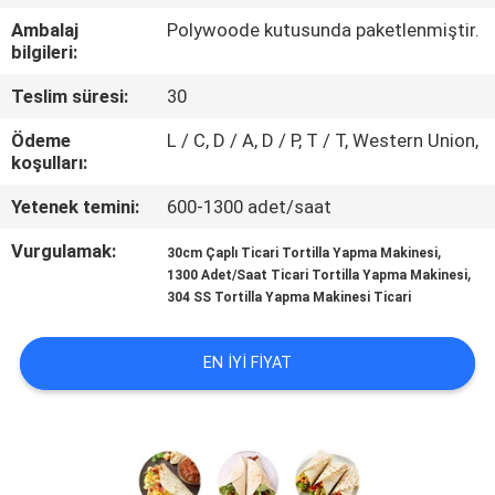
Ambalaj
Polywoode kutusunda paketlenmiştir.
KALITE
bilgileri:
KONTROLÜ
Teslim süresi:
30
Ödeme
L / C, D / A, D / P, T / T, Western Union,
BIZIMLE
koşulları:
İLETIŞIM
Yetenek temini:
600-1300 adet/saat
Vurgulamak:
,
30cm Çaplı Ticari Tortilla Yapma Makinesi
BIR
,
1300 Adet/Saat Ticari Tortilla Yapma Makinesi
İNDIRIM
304 SS Tortilla Yapma Makinesi Ticari
İSTE
EN IYI FIYAT
SITE
HARITASI