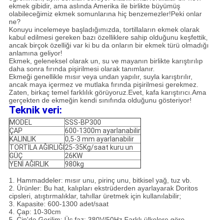
ekmek gibidir, ama aslında Amerika ile birlikte büyümüş
olabileceğimiz ekmek somunlarına hiç benzemezler!Peki onlar
ne?
Konuyu incelemeye başladığımızda, tortillaların ekmek olarak
kabul edilmesi gereken bazı özelliklere sahip olduğunu keşfettik,
ancak birçok özelliği var ki bu da onların bir ekmek türü olmadığı
anlamına geliyor!
Ekmek, geleneksel olarak un, su ve mayanın birlikte karıştırılıp
daha sonra fırında pişirilmesi olarak tanımlanır.
Ekmeği genellikle mısır veya undan yapılır, suyla karıştırılır,
ancak maya içermez ve mutlaka fırında pişirilmesi gerekmez.
Zaten, birkaç temel farklılık görüyoruz.Evet, kafa karıştırıcı.Ama
gerçekten de ekmeğin kendi sınıfında olduğunu gösteriyor!
Teknik veri:
MODEL
SSS-BP300
ÇAP
600-1300m ayarlanabilir
KALINLIK
0,5-3 mm ayarlanabilir
TORTİLA AĞIRLIĞI
25-35Kg/saat kuru un
GÜÇ
26KW
YENİ AĞIRLIK
980kg
1. Hammaddeler: mısır unu, pirinç unu, bitkisel yağ, tuz vb.
2. Ürünler: Bu hat, kalıpları ekstrüderden ayarlayarak Doritos
cipsleri, atıştırmalıklar, tahıllar üretmek için kullanılabilir;
3. Kapasite: 600-1300 adet/saat
4. Çap: 10-30cm
5. Çin'de Gerilim: Üç faz: 380V/50Hz.Farklı ülkelere göre