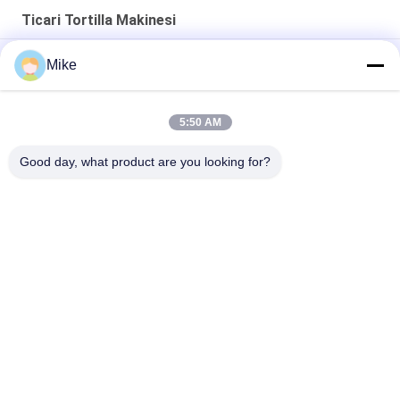
Ticari Tortilla Makinesi
Elektrikli 30cm 1300pcs / h Ticari Tortilla Makinesi
Mike
25cm 3600pcs / h Süpermarket Ticari Tortilla Makinesi
5:50 AM
Yeşil Soğan Gözleme Lacha Paratha Yapma Makinesi 3000
Adet/H 10000 Adet/H
Good day, what product are you looking for?
Popüler Kategoriler
Tüm
Tortilla Üretim Hattı
Meyve İşleme Hattı
Meyve Püresi 
Balık Çili Sosu
Üretim Hattı
Reçel Ezme Sos 
Meyve Suyu Üretim 
İşleme Hattı
Hattı