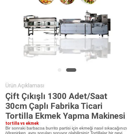
PRIVACY
POLICY
Ürün Açıklaması
Çift Çıkışlı 1300 Adet/Saat
30cm Çaplı Fabrika Ticari
Tortilla Ekmek Yapma Makinesi
tortilla vs ekmek
Bir sonraki barbacoa burrito partisi için ekmeği nasıl sıkacağınızı
öğrenirken, aynı soruları soruyor olabilirsiniz.Tortillalar bir nevi