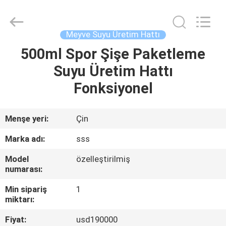
Food
Machinery
Technology
Co.,
Ltd.
Meyve Suyu Üretim Hattı
All
Rights
500ml Spor Şişe Paketleme
EVDE
Reserved.
Suyu Üretim Hattı
ÜRÜN
Fonksiyonel
VIDEOLAR
Menşe yeri:
Çin
Marka adı:
sss
BIZIM
Model
özelleştirilmiş
HAKKIMIZDA
numarası:
Min sipariş
1
FABRIKA
miktarı:
TURU
Fiyat:
usd190000